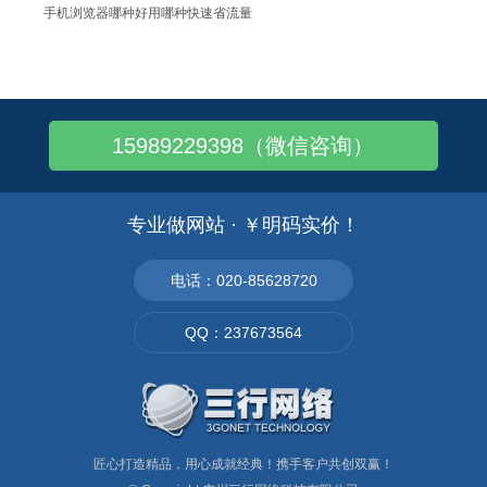
手机浏览器哪种好用哪种快速省流量
iPhone 5s 上市1个月的体验总结..
二维码的应用：怎样用手机扫描二维码
天猫商城订单拍下后可否修改价格，收费标准..
15989229398（微信咨询）
手机网站如何制作以及推广技巧是什么？
如何制定网站推广计划，有哪些内容？
WAP手机网站对于各企业有什么重要意义
专业做网站 · ￥明码实价！
手机网站具体起到哪些作用？
谈谈最流行的web设计趋势：网页设计新趋..
电话：020-85628720
关于手机软件的开发：J2ME程序
QQ：237673564
如何制作手机网站,手机网站有哪些功能栏目
匠心打造精品，用心成就经典！携手客户共创双赢！