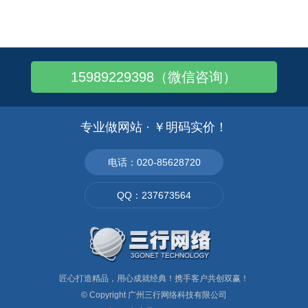
iPhone4S使用技巧：按音量键也可拍..
如何让css兼容IE7、8的网页代码
在线QQ客服显示“未启用”的解决办法
15989229398（微信咨询）
金融行业在网站建设时该注意哪些方面呢?
现在影响网站百度排名的因素有哪些？
依葫芦画瓢的团购网存活率有几高呢?
专业做网站 · ￥明码实价！
SEO技术层出不穷，网站优化要面面俱到
学习网站制作一定要懂的HTML语法
电话：020-85628720
微信营销案例一：招商银行的“爱心漂流瓶”..
QQ：237673564
让你的营销变得丰富多彩 - 3大方式
匠心打造精品，用心成就经典！携手客户共创双赢！
© Copyright
广州三行网络科技有限公司