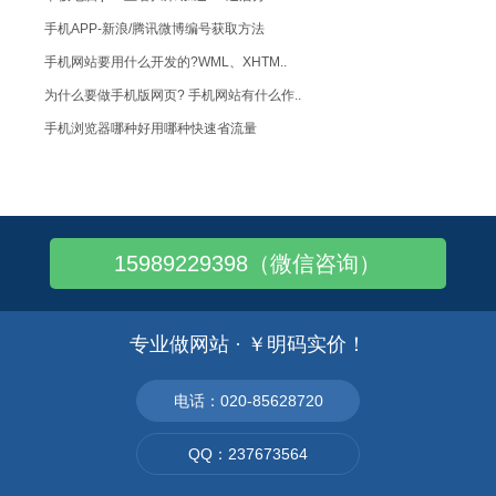
手机APP-新浪/腾讯微博编号获取方法
手机网站要用什么开发的?WML、XHTM..
为什么要做手机版网页? 手机网站有什么作..
手机浏览器哪种好用哪种快速省流量
iPhone 5s 上市1个月的体验总结..
WAP手机网站对于各企业有什么重要意义
手机网站具体起到哪些作用？
15989229398（微信咨询）
谈谈最流行的web设计趋势：网页设计新趋..
关于手机软件的开发：J2ME程序
如何制作手机网站,手机网站有哪些功能栏目
专业做网站 · ￥明码实价！
如何优化网站标题title：简单明了
传统企业如何通过网络，有效的进行“网络营..
电话：020-85628720
明星们热衷于冠名手机定制 手机厂商各施其..
QQ：237673564
移动互联网网络营销方法有哪些