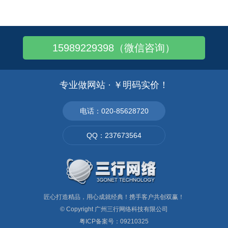
企业展示型网站设计：从企业logo设计出..
外贸手机网站建设制作要注意哪些问题呢？
企业手机版网站如何制作：标准设计！格式规..
15989229398（微信咨询）
手机APP和手机网站有什么不同呢？
做个手机网站多少钱？
建一个手机网站多少钱？
专业做网站 · ￥明码实价！
广州手机网站建设：如何做好手机网站设计?
现在企业推广为什么要制作手机网站呢？
电话：020-85628720
手机网站优化——减少flash和弹出窗口..
QQ：237673564
企业创建手机网站——5大不要！
匠心打造精品，用心成就经典！携手客户共创双赢！
© Copyright
广州三行网络科技有限公司
粤ICP备案号：09210325